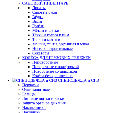
САДОВЫЙ ИНВЕНТАРЬ
Лопаты
Садовые буры
Вёдра
Вилы
Грабли
Мётлы и щётки
Тачки и колёса к ним
Тяпки и мотыги
Мешки, тенты, укрывная плёнка
Носилки строительные
Секаторы
КОЛЁСА ДЛЯ ГРУЗОВЫХ ТЕЛЕЖЕК
Неповоротные
Поворотные с платформой
Поворотные со шпилькой
Колёса без кронштейна
СПЕЦОДЕЖДА и СИЗ
Перчатки
Очки защитные
Галицы
Лицевые щитки и каски
Защита органов дыхания
Наколенники
Наушники