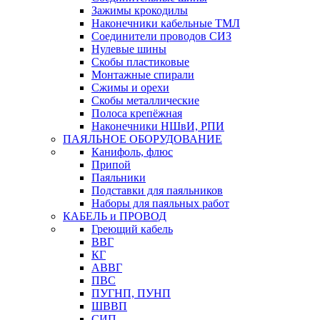
Зажимы крокодилы
Наконечники кабельные ТМЛ
Соединители проводов СИЗ
Нулевые шины
Скобы пластиковые
Монтажные спирали
Сжимы и орехи
Скобы металлические
Полоса крепёжная
Наконечники НШвИ, РПИ
ПАЯЛЬНОЕ ОБОРУДОВАНИЕ
Канифоль, флюс
Припой
Паяльники
Подставки для паяльников
Наборы для паяльных работ
КАБЕЛЬ и ПРОВОД
Греющий кабель
ВВГ
КГ
АВВГ
ПВС
ПУГНП, ПУНП
ШВВП
СИП