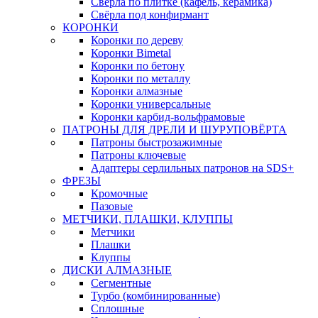
Свёрла по плитке (кафель, керамика)
Свёрла под конфирмант
КОРОНКИ
Коронки по дереву
Коронки Bimetal
Коронки по бетону
Коронки по металлу
Коронки алмазные
Коронки универсальные
Коронки карбид-вольфрамовые
ПАТРОНЫ ДЛЯ ДРЕЛИ И ШУРУПОВЁРТА
Патроны быстрозажимные
Патроны ключевые
Адаптеры серлильных патронов на SDS+
ФРЕЗЫ
Кромочные
Пазовые
МЕТЧИКИ, ПЛАШКИ, КЛУППЫ
Метчики
Плашки
Клуппы
ДИСКИ АЛМАЗНЫЕ
Сегментные
Турбо (комбинированные)
Сплошные