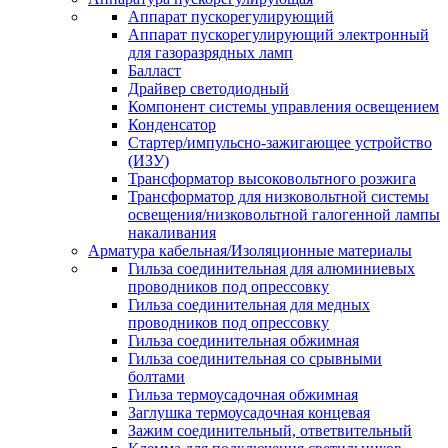
Аппарат пускорегулирующий
Аппарат пускорегулирующий электронный
для газоразрядных ламп
Балласт
Драйвер светодиодный
Компонент системы управления освещением
Конденсатор
Стартер/импульсно-зажигающее устройство
(ИЗУ)
Трансформатор высоковольтного розжига
Трансформатор для низковольтной системы
освещения/низковольтной галогенной лампы
накаливания
Арматура кабельная/Изоляционные материалы
Гильза соединительная для алюминиевых
проводников под опрессовку
Гильза соединительная для медных
проводников под опрессовку
Гильза соединительная обжимная
Гильза соединительная со срывными
болтами
Гильза термоусадочная обжимная
Заглушка термоусадочная концевая
Зажим соединительный, ответвительный