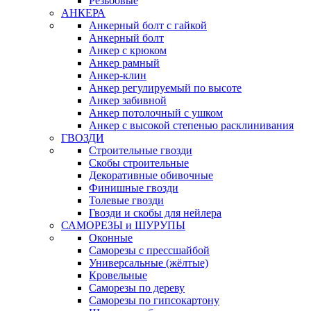
Резьбовые
АНКЕРА
Анкерный болт с гайкой
Анкерный болт
Анкер с крюком
Анкер рамный
Анкер-клин
Анкер регулируемый по высоте
Анкер забивной
Анкер потолочный с ушком
Анкер с высокой степенью расклинивания
ГВОЗДИ
Строительные гвозди
Скобы строительные
Декоративные обивочные
Финишные гвозди
Толевые гвозди
Гвозди и скобы для нейлера
САМОРЕЗЫ и ШУРУПЫ
Оконные
Саморезы с прессшайбой
Универсальные (жёлтые)
Кровельные
Саморезы по дереву
Саморезы по гипсокартону