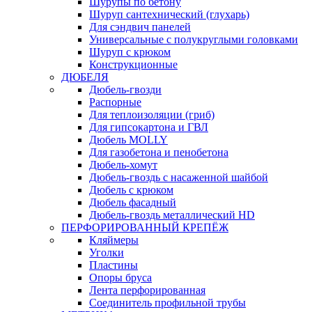
Шурупы по бетону
Шуруп сантехнический (глухарь)
Для сэндвич панелей
Универсальные с полукруглыми головками
Шуруп с крюком
Конструкционные
ДЮБЕЛЯ
Дюбель-гвозди
Распорные
Для теплоизоляции (гриб)
Для гипсокартона и ГВЛ
Дюбель MOLLY
Для газобетона и пенобетона
Дюбель-хомут
Дюбель-гвоздь с насаженной шайбой
Дюбель с крюком
Дюбель фасадный
Дюбель-гвоздь металлический HD
ПЕРФОРИРОВАННЫЙ КРЕПЁЖ
Кляймеры
Уголки
Пластины
Опоры бруса
Лента перфорированная
Соединитель профильной трубы