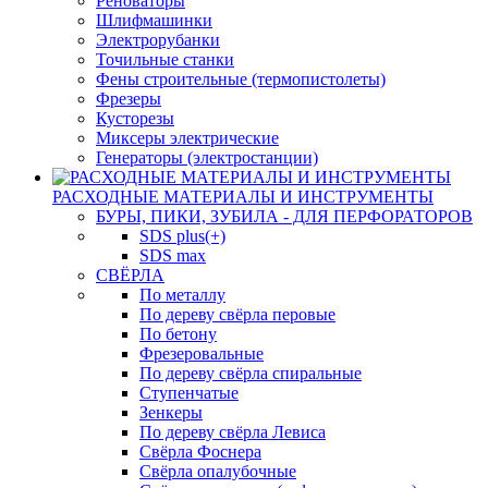
Реноваторы
Шлифмашинки
Электрорубанки
Точильные станки
Фены строительные (термопистолеты)
Фрезеры
Кусторезы
Миксеры электрические
Генераторы (электростанции)
РАСХОДНЫЕ МАТЕРИАЛЫ И ИНСТРУМЕНТЫ
БУРЫ, ПИКИ, ЗУБИЛА - ДЛЯ ПЕРФОРАТОРОВ
SDS plus(+)
SDS max
СВЁРЛА
По металлу
По дереву свёрла перовые
По бетону
Фрезеровальные
По дереву свёрла спиральные
Ступенчатые
Зенкеры
По дереву свёрла Левиса
Свёрла Фоснера
Свёрла опалубочные