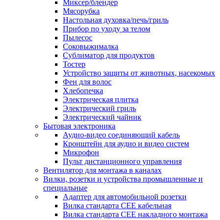
Миксер/блендер
Мясорубка
Настольная духовка/печь/гриль
Прибор по уходу за телом
Пылесос
Соковыжималка
Сублиматор для продуктов
Тостер
Устройство защиты от животных, насекомых
Фен для волос
Хлебопечка
Электрическая плитка
Электрический гриль
Электрический чайник
Бытовая электроника
Аудио-видео соединяющий кабель
Кронштейн для аудио и видео систем
Микрофон
Пульт дистанционного управления
Вентилятор для монтажа в каналах
Вилки, розетки и устройства промышленные и
специальные
Адаптер для автомобильной розетки
Вилка стандарта CEE кабельная
Вилка стандарта CEE накладного монтажа