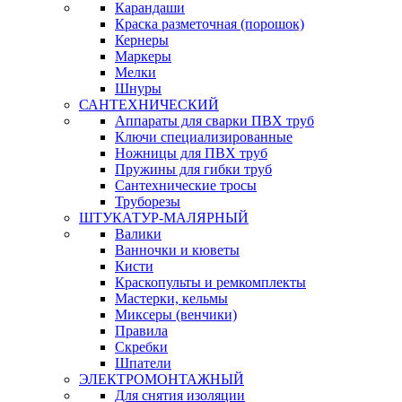
Карандаши
Краска разметочная (порошок)
Кернеры
Маркеры
Мелки
Шнуры
САНТЕХНИЧЕСКИЙ
Аппараты для сварки ПВХ труб
Ключи специализированные
Ножницы для ПВХ труб
Пружины для гибки труб
Сантехнические тросы
Труборезы
ШТУКАТУР-МАЛЯРНЫЙ
Валики
Ванночки и кюветы
Кисти
Краскопульты и ремкомплекты
Мастерки, кельмы
Миксеры (венчики)
Правила
Скребки
Шпатели
ЭЛЕКТРОМОНТАЖНЫЙ
Для снятия изоляции