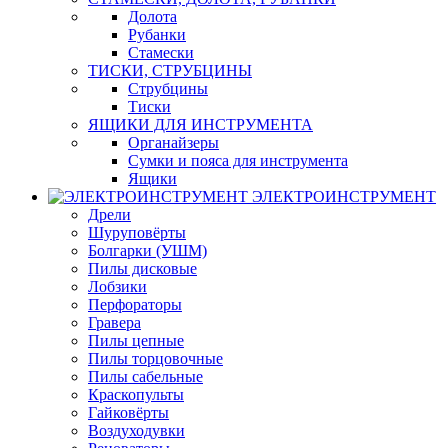
Долота
Рубанки
Стамески
ТИСКИ, СТРУБЦИНЫ
Струбцины
Тиски
ЯЩИКИ ДЛЯ ИНСТРУМЕНТА
Органайзеры
Сумки и пояса для инструмента
Ящики
ЭЛЕКТРОИНСТРУМЕНТ
Дрели
Шуруповёрты
Болгарки (УШМ)
Пилы дисковые
Лобзики
Перфораторы
Гравера
Пилы цепные
Пилы торцовочные
Пилы сабельные
Краскопульты
Гайковёрты
Воздуходувки