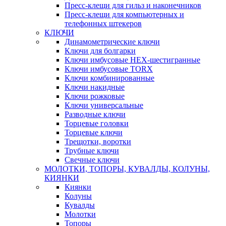
Пресс-клещи для гильз и наконечников
Пресс-клещи для компьютерных и
телефонных штекеров
КЛЮЧИ
Динамометрические ключи
Ключи для болгарки
Ключи имбусовые HEX-шестигранные
Ключи имбусовые TORX
Ключи комбинированные
Ключи накидные
Ключи рожковые
Ключи универсальные
Разводные ключи
Торцевые головки
Торцевые ключи
Трещотки, воротки
Трубные ключи
Свечные ключи
МОЛОТКИ, ТОПОРЫ, КУВАЛДЫ, КОЛУНЫ,
КИЯНКИ
Киянки
Колуны
Кувалды
Молотки
Топоры